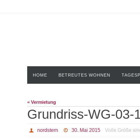
Zum
Inhalt
springen
Zum
HOME
BETREUTES WOHNEN
TAGES
Inhalt
springen
« Vermietung
Grundriss-WG-03-
nordstern
30. Mai 2015
Volle Größe si