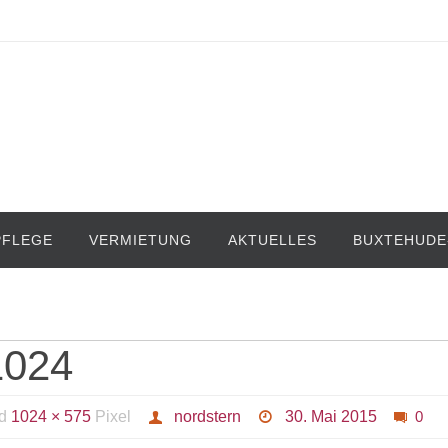
PFLEGE
VERMIETUNG
AKTUELLES
BUXTEHUDE
1024
nd
1024 × 575
Pixel
nordstern
30. Mai 2015
0